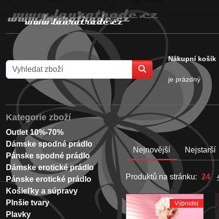
Nákupní košík
je prázdný
Kategorie zboží
Outlet 10%-70%
Dámske spodné prádlo
Nejnovější
Nejstarší
Pánske spodné prádlo
Dámske erotické prádlo
Produktů na stránku:
24
Pánske erotické prádlo
Košieľky a súpravy
Plnšie tvary
Výprodej
Plavky