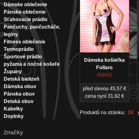
Dámske oblečenie
Pánske oblečenie
Sťahovacie prádlo
Pančuchy, pančucháče,
legíny
Fitness oblečenie
Termoprádlo
Športové prádlo
Dámska košieľka
pyžamá a nočné košeľe
Follaro
Župany
ANAIS
Detská bielizeň
Dámska obuv
před slevou 45,57 €
Pánska obuv
cena nyní 31,92 €
Detská obuv
Kabelky
Produktů na stránku:
24
Doplnky
Značky