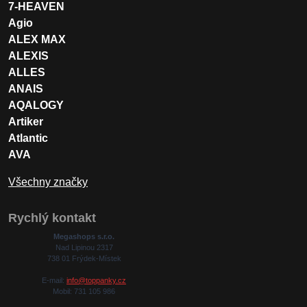
7-HEAVEN
Agio
ALEX MAX
ALEXIS
ALLES
ANAIS
AQALOGY
Artiker
Atlantic
AVA
Všechny značky
Rychlý kontakt
Megashops s.r.o.
Nad Lipinou 2317
738 01 Frýdek-Místek
E-mail:
info@toppanky.cz
Mobil: 731 105 986