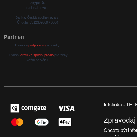
Skype:
racional_invest
Banka: Česká spořitelna, a.s.
Č. účtu: 5312309309 / 0800
Partneři
Dámské
podprsenky
a plavky.
Luxusní
erotické spodní prádlo
pro ženy
každého věku.
Infolinka - T
Zpravodaj
Chcete být inf