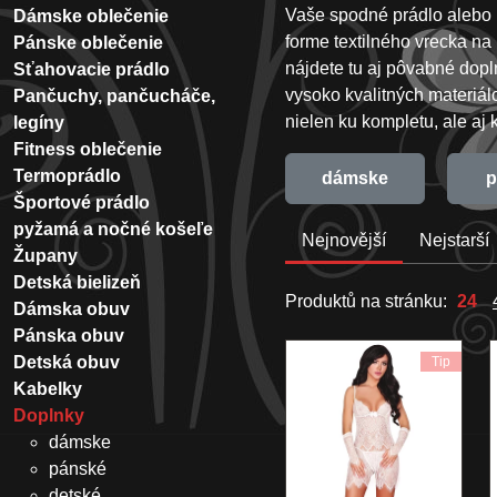
Vaše spodné prádlo alebo
Dámske oblečenie
forme textilného vrecka n
Pánske oblečenie
nájdete tu aj pôvabné dopl
Sťahovacie prádlo
vysoko kvalitných materiál
Pančuchy, pančucháče,
nielen ku kompletu, ale a
legíny
Fitness oblečenie
Termoprádlo
dámske
p
Športové prádlo
pyžamá a nočné košeľe
Nejnovější
Nejstarší
Župany
Detská bielizeň
Produktů na stránku:
24
Dámska obuv
Pánska obuv
Detská obuv
Tip
Kabelky
Doplnky
dámske
pánské
detské