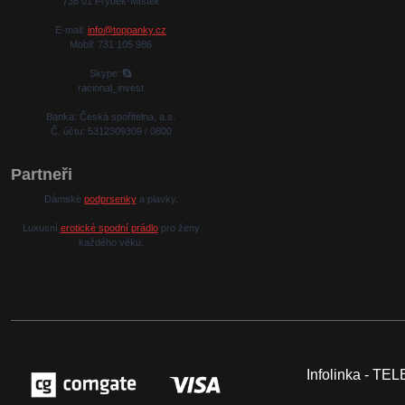
738 01 Frýdek-Místek
E-mail:
info@toppanky.cz
Mobil: 731 105 986
Skype:
racional_invest
Banka: Česká spořitelna, a.s.
Č. účtu: 5312309309 / 0800
Partneři
Dámské
podprsenky
a plavky.
Luxusní
erotické spodní prádlo
pro ženy
každého věku.
Infolinka - T