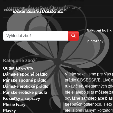
Nákupní košík
je prázdný
Kategorie zboží
Outlet 10%-70%
V tejto sekcii sme pre Vás
Dámske spodné prádlo
prádlo OBSESSIVE, LivCo,
Pánske spodné prádlo
rukavičiek, elegantných zd
Dámske erotické prádlo
bielej alebo si tu môžete z
Pánske erotické prádlo
odvážne samolepiace plast
Košieľky a súpravy
farebných odtieňoch. Tieto
Plnšie tvary
ale is prekrásnym korzeto
Plavky