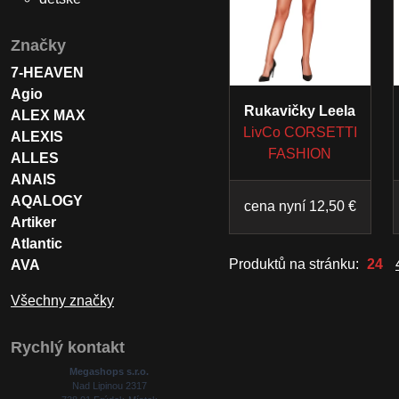
Značky
7-HEAVEN
Agio
Rukavičky Leela
ALEX MAX
LivCo CORSETTI
ALEXIS
FASHION
ALLES
ANAIS
AQALOGY
cena nyní 12,50 €
Artiker
Atlantic
Produktů na stránku:
24
AVA
Všechny značky
Rychlý kontakt
Megashops s.r.o.
Nad Lipinou 2317