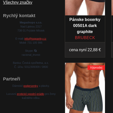
Všechny značky
Rychlý kontakt
Pánske boxerky
Megashops s.r.o.
00501A dark
Nad Lipinou 2317
738 01 Frýdek-Místek
graphite
BRUBECK
E-mail:
info@toppanky.cz
Mobil: 731 105 986
cena nyní 22,88 €
Skype:
racional_invest
Banka: Česká spořitelna, a.s.
Č. účtu: 5312309309 / 0800
Výprodej
Partneři
Dámské
podprsenky
a plavky.
Luxusní
erotické spodní prádlo
pro ženy
každého věku.