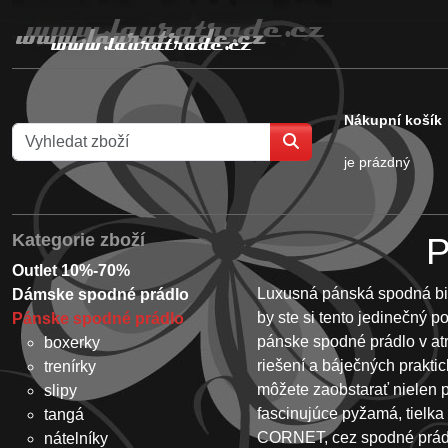
Nákupní košík
je prázdný
Kategorie zboží
P
Outlet 10%-70%
Luxusná pánská spodná bie
Dámske spodné prádlo
by ste si tento jedinečný p
Pánske spodné prádlo
pánske spodné prádlo v at
boxerky
riešení a báječných prakti
trenírky
môžete zaobstarať nielen 
slipy
fascinujúce pyžamá, tielk
tangá
CORNET, cez spodné prád
nátelníky