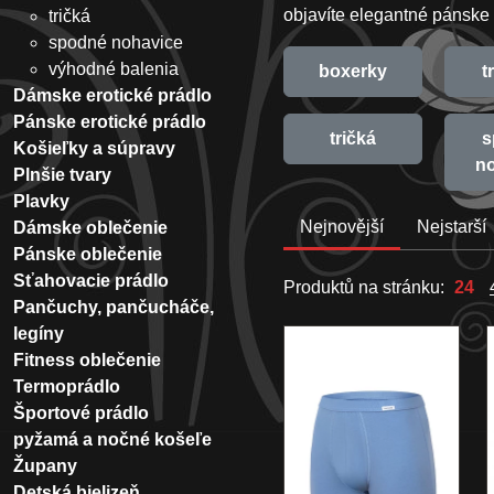
objavíte elegantné pánske
tričká
spodné nohavice
výhodné balenia
boxerky
t
Dámske erotické prádlo
Pánske erotické prádlo
tričká
s
Košieľky a súpravy
n
Plnšie tvary
Plavky
Nejnovější
Nejstarší
Dámske oblečenie
Pánske oblečenie
Sťahovacie prádlo
Produktů na stránku:
24
Pančuchy, pančucháče,
legíny
Fitness oblečenie
Termoprádlo
Športové prádlo
pyžamá a nočné košeľe
Župany
Detská bielizeň