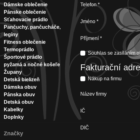
Dámske oblečenie
Telefon
Pánske oblečenie
Sťahovacie prádlo
Jméno
Pančuchy, pančucháče,
legíny
Příjmení
Fitness oblečenie
Termoprádlo
Souhlas se zasíláním o
Športové prádlo
pyžamá a nočné košeľe
Fakturační adr
Župany
Nákup na firmu
Detská bielizeň
Dámska obuv
Název firmy
Pánska obuv
Detská obuv
Kabelky
IČ
Doplnky
DIČ
Značky