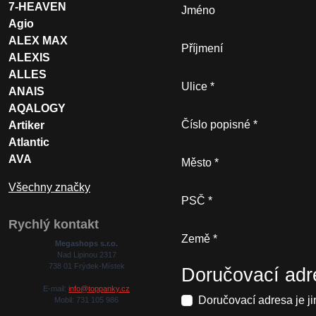
7-HEAVEN
Jméno
Agio
ALEX MAX
Příjmení
ALEXIS
ALLES
Ulice
ANAIS
AQALOGY
Číslo popisné
Artiker
Atlantic
AVA
Město
Všechny značky
PSČ
Rychlý kontakt
Země
Megashops s.r.o.
Nad Lipinou 2317
738 01 Frýdek-Místek
Doručovací adr
E-mail:
info@toppanky.cz
Doručovací adresa je ji
Mobil: 731 105 986