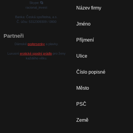
Skype:
Název firmy
racional_invest
Banka: Česká spořitelna, a.s.
Č. účtu: 5312309309 / 0800
Jméno
Partneři
Příjmení
Dámské
podprsenky
a plavky.
Luxusní
erotické spodní prádlo
pro ženy
Ulice
každého věku.
Číslo popisné
Město
PSČ
Země