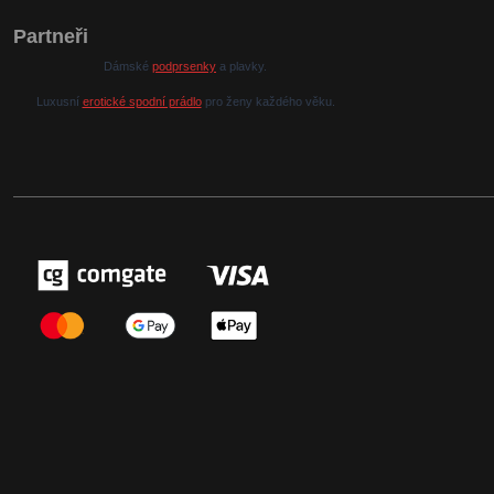
Partneři
Dámské
podprsenky
a plavky.
Luxusní
erotické spodní prádlo
pro ženy každého věku.