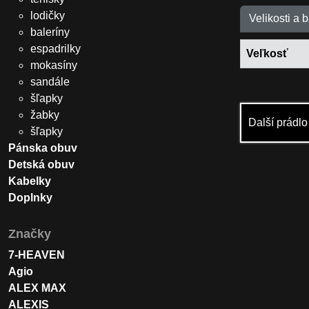
lodičky
Velikosti a 
baleríny
espadrilky
Veľkosť
mokasíny
sandále
šľapky
žabky
Další prádl
šľapky
Pánska obuv
Detská obuv
Kabelky
Doplnky
Značky
7-HEAVEN
Agio
ALEX MAX
ALEXIS