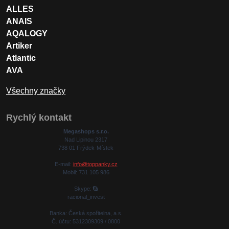
ALLES
ANAIS
AQALOGY
Artiker
Atlantic
AVA
Všechny značky
Rychlý kontakt
Megashops s.r.o.
Nad Lipinou 2317
738 01 Frýdek-Místek
E-mail:
info@toppanky.cz
Mobil: 731 105 986
Skype:
racional_invest
Banka: Česká spořitelna, a.s.
Č. účtu: 5312309309 / 0800