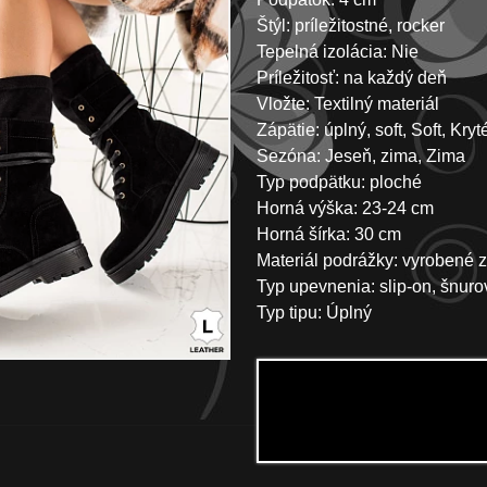
Štýl: príležitostné, rocker
Tepelná izolácia: Nie
Príležitosť: na každý deň
Vložte: Textilný materiál
Zápätie: úplný, soft, Soft, Kryt
Sezóna: Jeseň, zima, Zima
Typ podpätku: ploché
Horná výška: 23-24 cm
Horná šírka: 30 cm
Materiál podrážky: vyrobené z
Typ upevnenia: slip-on, šnuro
Typ tipu: Úplný