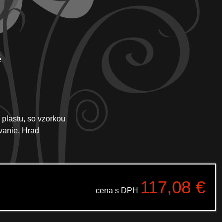
é
 plastu, so vzorkou
vanie, Hrad
117,08
€
cena s DPH