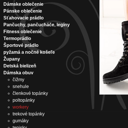
Dámske oblečenie
Pánske oblečenie
Sťahovacie prádlo
Pančuchy, pančucháče, legíny
Fitness oblečenie
Termoprádlo
Športové prádlo
pyžamá a nočné košeľe
Župany
Detská bielizeň
Dámska obuv
čižmy
snehule
členkové topánky
poltopánky
workery
trekové topánky
gumáky
tenisky