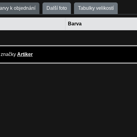
barvy k objednání
Další foto
Tabulky velikostí
Barva
o značky
Artiker