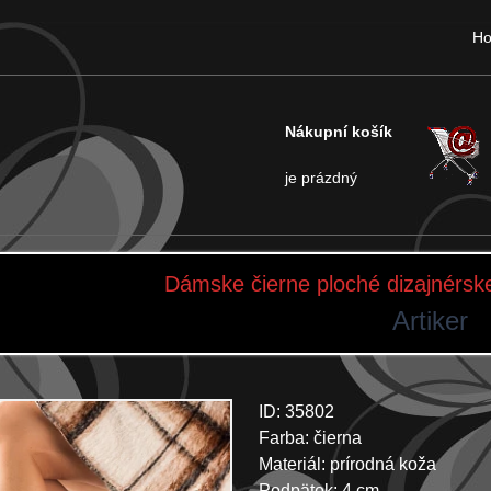
H
Nákupní košík
je prázdný
Dámske čierne ploché dizajnérsk
Artiker
ID: 35802
Farba: čierna
Materiál: prírodná koža
Podpätok: 4 cm