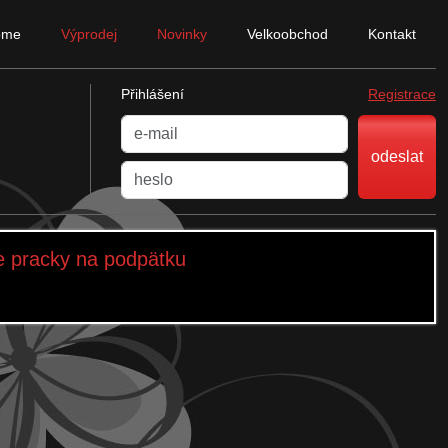
ome
Výprodej
Novinky
Velkoobchod
Kontakt
Přihlášení
Registrace
odeslat
e pracky na podpätku