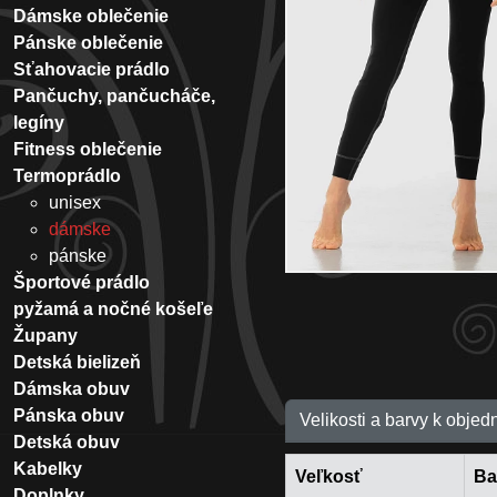
Dámske oblečenie
Pánske oblečenie
Sťahovacie prádlo
Pančuchy, pančucháče,
legíny
Fitness oblečenie
Termoprádlo
unisex
dámske
pánske
Športové prádlo
pyžamá a nočné košeľe
Župany
Detská bielizeň
Dámska obuv
Pánska obuv
Velikosti a barvy k objed
Detská obuv
Kabelky
Veľkosť
Ba
Doplnky