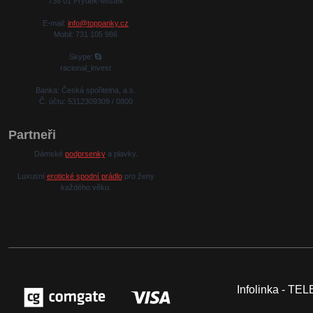
738 01 Frýdek-Místek
E-mail:
info@toppanky.cz
Mobil: 731 105 986
Skype:
racional_invest
Banka: Česká spořitelna, a.s.
Č. účtu: 5312309309 / 0800
Partneři
Dámské
podprsenky
a plavky.
Luxusní
erotické spodní prádlo
pro ženy
každého věku.
Infolinka - T