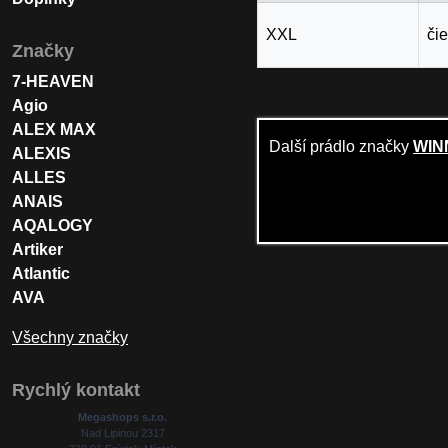
XXL
či
Značky
7-HEAVEN
Agio
ALEX MAX
Další prádlo značky
WIN
ALEXIS
ALLES
ANAIS
AQALOGY
Artiker
Atlantic
AVA
Všechny značky
Rychlý kontakt
Megashops s.r.o.
Nad Lipinou 2317