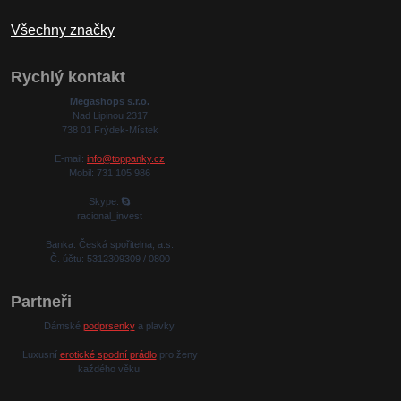
Všechny značky
Rychlý kontakt
Megashops s.r.o.
Nad Lipinou 2317
738 01 Frýdek-Místek
E-mail:
info@toppanky.cz
Mobil: 731 105 986
Skype:
racional_invest
Banka: Česká spořitelna, a.s.
Č. účtu: 5312309309 / 0800
Partneři
Dámské
podprsenky
a plavky.
Luxusní
erotické spodní prádlo
pro ženy
každého věku.