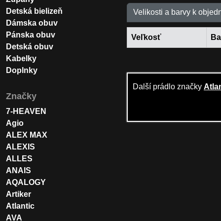
Detská bielizeň
Velikosti a barvy k objed
Dámska obuv
Pánska obuv
Veľkosť
Ba
Detská obuv
Kabelky
Doplnky
Další prádlo značky
Atla
Značky
7-HEAVEN
Agio
ALEX MAX
ALEXIS
ALLES
ANAIS
AQALOGY
Artiker
Atlantic
AVA