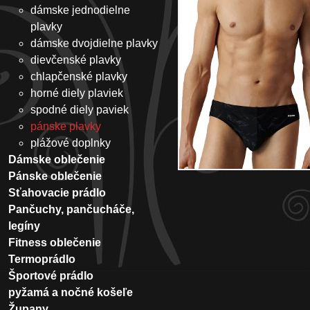
dámske jednodielne
plavky
dámske dvojdielne plavky
dievčenské plavky
chlapčenské plavky
horné diely plaviek
spodné diely paviek
pánske plavky
plážové doplnky
Dámske oblečenie
Pánske oblečenie
Sťahovacie prádlo
Pančuchy, pančucháče,
legíny
Fitness oblečenie
Termoprádlo
Športové prádlo
pyžamá a nočné košeľe
Župany