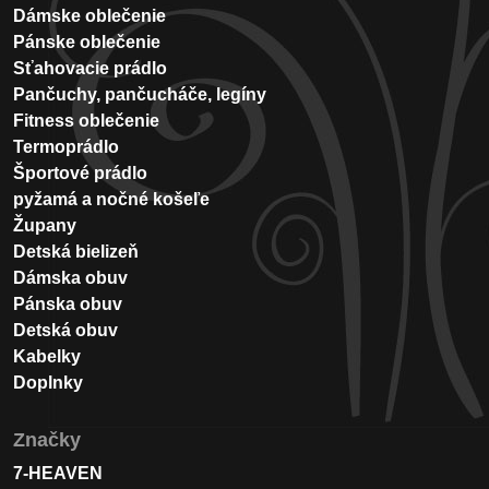
Dámske oblečenie
Pánske oblečenie
Sťahovacie prádlo
Pančuchy, pančucháče, legíny
Fitness oblečenie
Termoprádlo
Športové prádlo
pyžamá a nočné košeľe
Župany
Detská bielizeň
Dámska obuv
Pánska obuv
Detská obuv
Kabelky
Doplnky
Značky
7-HEAVEN