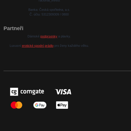
racional_invest
Banka: Česká spořitelna, a.s.
Č. účtu: 5312309309 / 0800
Partneři
Dámské
podprsenky
a plavky.
Luxusní
erotické spodní prádlo
pro ženy každého věku.