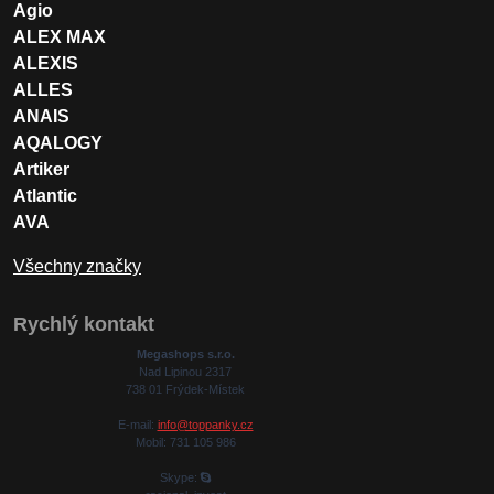
Agio
ALEX MAX
ALEXIS
ALLES
ANAIS
AQALOGY
Artiker
Atlantic
AVA
Všechny značky
Rychlý kontakt
Megashops s.r.o.
Nad Lipinou 2317
738 01 Frýdek-Místek
E-mail:
info@toppanky.cz
Mobil: 731 105 986
Skype: