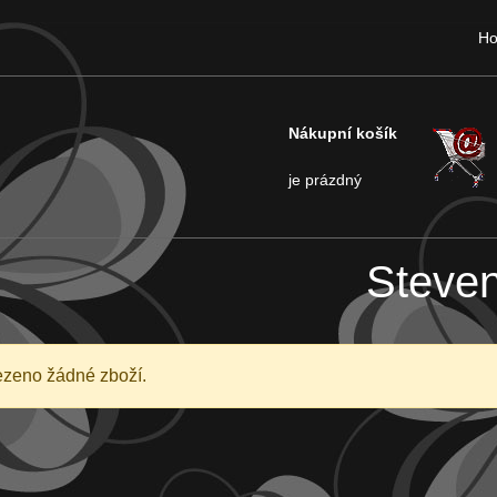
H
Nákupní košík
je prázdný
Steve
ezeno žádné zboží.