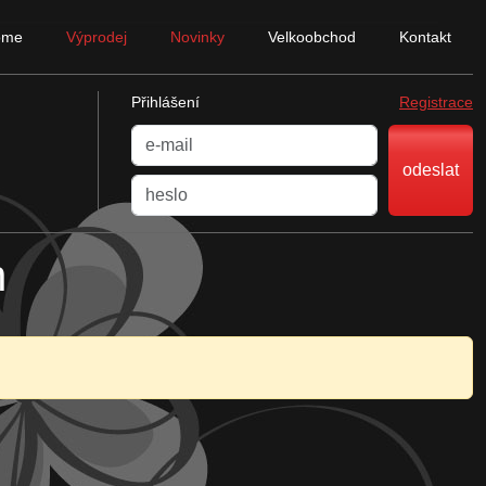
ome
Výprodej
Novinky
Velkoobchod
Kontakt
Přihlášení
Registrace
odeslat
n