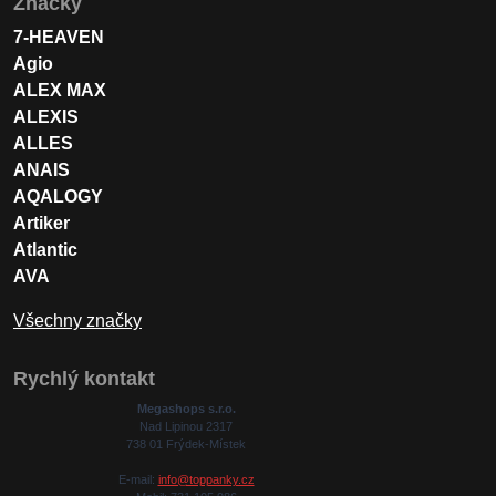
Značky
7-HEAVEN
Agio
ALEX MAX
ALEXIS
ALLES
ANAIS
AQALOGY
Artiker
Atlantic
AVA
Všechny značky
Rychlý kontakt
Megashops s.r.o.
Nad Lipinou 2317
738 01 Frýdek-Místek
E-mail:
info@toppanky.cz