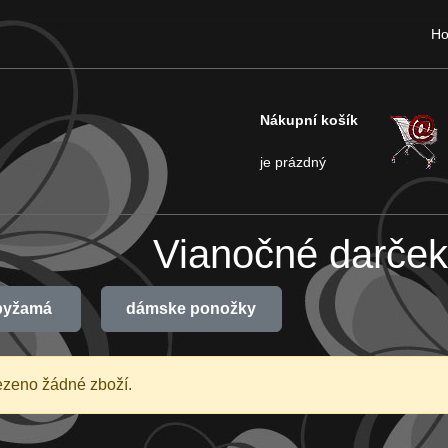
H
Nákupní košík
je prázdný
Vianočné darček
pyžamá
dámske ponožky
ezeno žádné zboží.