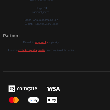
Mobil: 731 105 986
Skype:
racional_invest
Banka: Česká spořitelna, a.s.
Č. účtu: 5312309309 / 0800
Partneři
Dámské
podprsenky
a plavky.
Luxusní
erotické spodní prádlo
pro ženy každého věku.