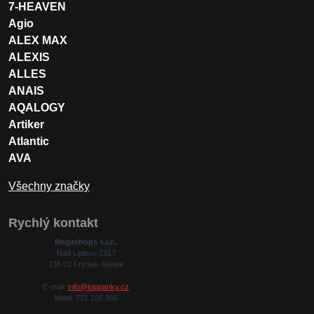
7-HEAVEN
Agio
ALEX MAX
ALEXIS
ALLES
ANAIS
AQALOGY
Artiker
Atlantic
AVA
Všechny značky
Rychlý kontakt
Megashops s.r.o.
Nad Lipinou 2317
738 01 Frýdek-Místek
E-mail:
info@toppanky.cz
Mobil: 731 105 986