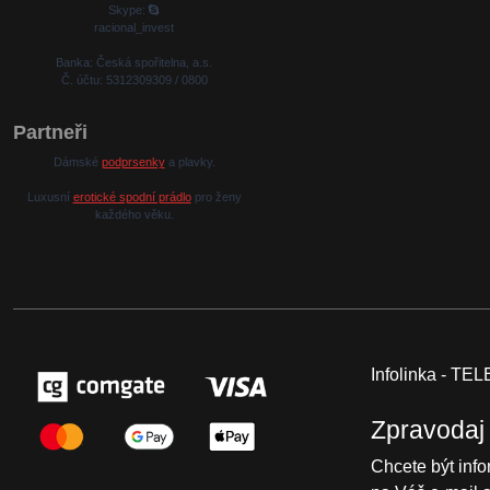
Skype:
racional_invest
Banka: Česká spořitelna, a.s.
Č. účtu: 5312309309 / 0800
Partneři
Dámské
podprsenky
a plavky.
Luxusní
erotické spodní prádlo
pro ženy
každého věku.
Infolinka - T
Zpravodaj
Chcete být inf