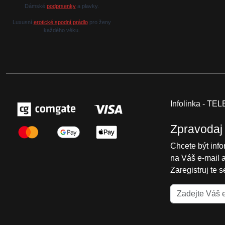
Dámské
podprsenky
a plavky.
Luxusní
erotické spodní prádlo
pro ženy
každého věku.
Infolinka - T
Zpravodaj
Chcete být inf
na Váš e-mail 
Zaregistruj te 