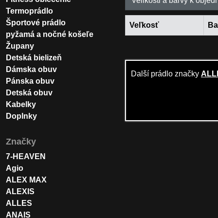
Velikosti a barvy k objed
Termoprádlo
Športové prádlo
Veľkosť
Ba
pyžamá a nočné košeľe
Župany
Detská bielizeň
Dámska obuv
Další prádlo značky
ALL
Pánska obuv
Detská obuv
Kabelky
Doplnky
Značky
7-HEAVEN
Agio
ALEX MAX
ALEXIS
ALLES
ANAIS