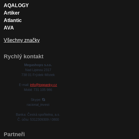
AQALOGY
Artiker
Atlantic
AVA
Všechny značky
Rychlý kontakt
Megashops s.r.o.
Nad Lipinou 2317
738 01 Frýdek-Místek
E-mail:
info@toppanky.cz
Mobil: 731 105 986
Skype:
racional_invest
Banka: Česká spořitelna, a.s.
Č. účtu: 5312309309 / 0800
Partneři