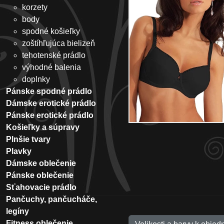
korzety
body
spodné košieľky
zoštíhľujúca bielizeň
tehotenské prádlo
výhodné balenia
doplnky
Pánske spodné prádlo
Dámske erotické prádlo
Pánske erotické prádlo
Košieľky a súpravy
Plnšie tvary
Plavky
Dámske oblečenie
Pánske oblečenie
Sťahovacie prádlo
Pančuchy, pančucháče,
legíny
Fitness oblečenie