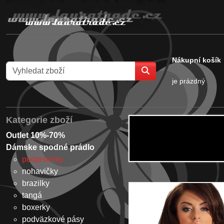
Nákupní košík
je prázdný
Kategorie zboží
Outlet 10%-70%
Dámske spodné prádlo
podprsenky
nohavičky
brazilky
tangá
boxerky
podväzkové pásy