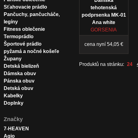
Dámska
Sťahovacie prádlo
tehotenská
Pančuchy, pančucháče,
podprsenka MK-01
legíny
Ana white
Fitness oblečenie
GORSENIA
Termoprádlo
Športové prádlo
cena nyní 54,05 €
pyžamá a nočné košeľe
Župany
Produktů na stránku:
24
Detská bielizeň
Dámska obuv
Pánska obuv
Detská obuv
Kabelky
Doplnky
Značky
7-HEAVEN
Agio