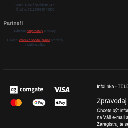
Banka: Česká spořitelna, a.s.
Č. účtu: 5312309309 / 0800
Partneři
Dámské
podprsenky
a plavky.
Luxusní
erotické spodní prádlo
pro ženy
každého věku.
Infolinka - T
Zpravodaj
Chcete být inf
na Váš e-mail 
Zaregistruj te 