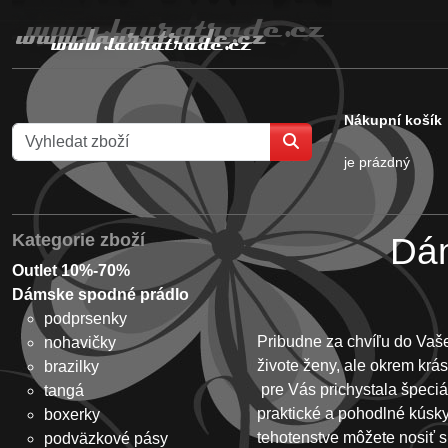
Nákupní košík
je prázdný
Kategorie zboží
Dám
Outlet 10%-70%
Tehotenská 
Dámske spodné prádlo
podprsenky
Pribudne za chvíľu do Vaše
nohavičky
živote ženy, ale okrem krá
brazilky
pre Vás prichystala špeci
tangá
praktické a pohodlné kúsky
boxerky
tehotenstve môžete nosiť sl
podväzkové pásy