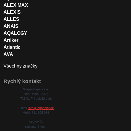
ALEX MAX
ALEXIS
ALLES
ANAIS
AQALOGY
Artiker
Atlantic
AVA
Všechny značky
Rychlý kontakt
Megashops s.r.o.
Nad Lipinou 2317
738 01 Frýdek-Místek
E-mail:
info@toppanky.cz
Mobil: 731 105 986
Skype:
racional_invest