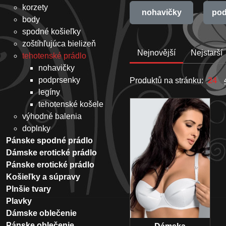
korzety
nohavičky
pod
body
spodné košieľky
zoštíhľujúca bielizeň
Nejnovější
Nejstarší
tehotenské prádlo
nohavičky
podprsenky
Produktů na stránku:
24
legíny
tehotenské košele
výhodné balenia
doplnky
Pánske spodné prádlo
Dámske erotické prádlo
Pánske erotické prádlo
Košieľky a súpravy
Plnšie tvary
Plavky
Dámske oblečenie
Pánske oblečenie