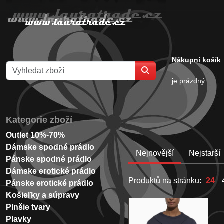
Nákupní košík
je prázdný
Kategorie zboží
Outlet 10%-70%
Dámske spodné prádlo
Nejnovější
Nejstarší
Pánske spodné prádlo
Dámske erotické prádlo
Produktů na stránku:
24
Pánske erotické prádlo
Košieľky a súpravy
Plnšie tvary
Plavky