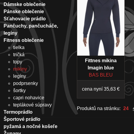
Dámske oblečenie
Pánske oblečenie
Sťahovacie prádlo
Pančuchy, pančucháče,
legíny
Fitness oblečenie
tielka
tričká
Fittnes mikina
topy
Imagin blue
mikiny
BAS BLEU
legíny
podprsenky
cena nyní 35,63 €
šortky
capri nohavice
teplákové súpravy
Produktů na stránku:
24
Termoprádlo
Športové prádlo
pyžamá a nočné košeľe
Župany