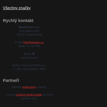
Všechny značky
Rychlý kontakt
Megashops s.r.o.
Nad Lipinou 2317
738 01 Frýdek-Místek
E-mail:
info@toppanky.cz
Mobil: 731 105 986
Skype:
racional_invest
Banka: Česká spořitelna, a.s.
Č. účtu: 5312309309 / 0800
Partneři
Dámské
podprsenky
a plavky.
Luxusní
erotické spodní prádlo
pro ženy
každého věku.