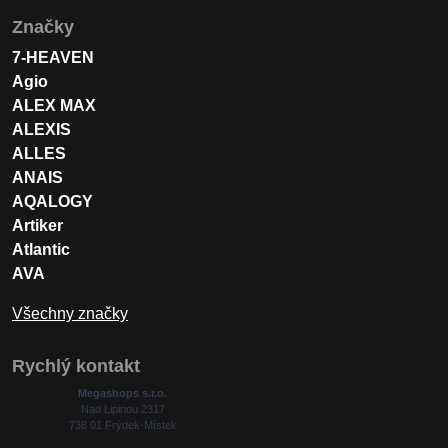
Značky
7-HEAVEN
Agio
ALEX MAX
ALEXIS
ALLES
ANAIS
AQALOGY
Artiker
Atlantic
AVA
Všechny značky
Rychlý kontakt
Megashops s.r.o.
Nad Lipinou 2317
738 01 Frýdek-Místek