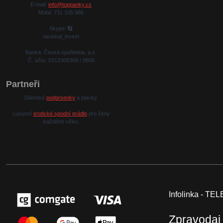
E-mail:
info@toppanky.cz
Mobil: 731 105 986
Skype:
racional_invest
Banka: Česká spořitelna, a.s.
Č. účtu: 5312309309 / 0800
Partneři
Dámské
podprsenky
a plavky.
Luxusní
erotické spodní prádlo
pro ženy
každého věku.
Infolinka - T
Zpravodaj