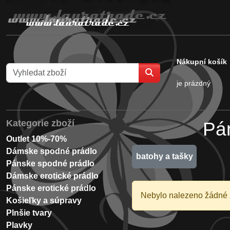
Nákupní košík
je prázdný
Kategorie zboží
Pá
Outlet 10%-70%
Dámske spodné prádlo
batohy a tašky
Pánske spodné prádlo
Dámske erotické prádlo
Pánske erotické prádlo
Nebylo nalezeno žádné 
Košieľky a súpravy
Plnšie tvary
Plavky