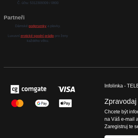
Č. účtu: 5312309309 / 0800
Partneři
Dámské
podprsenky
a plavky.
Luxusní
erotické spodní prádlo
pro ženy
každého věku.
Infolinka - T
Zpravodaj
Chcete být inf
na Váš e-mail 
Zaregistruj te 