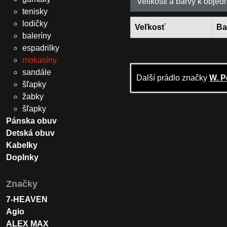
Velikosti a barvy k objed
tenisky
lodičky
Veľkosť
Ba
baleríny
espadrilky
mokasíny
sandále
Další prádlo značky
W. P
šľapky
žabky
šľapky
Pánska obuv
Detská obuv
Kabelky
Doplnky
Značky
7-HEAVEN
Agio
ALEX MAX