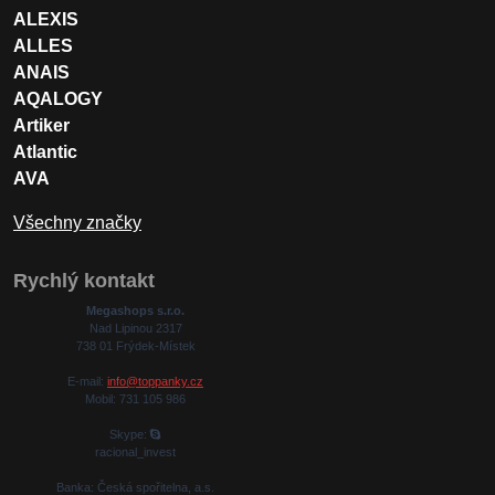
ALEXIS
ALLES
ANAIS
AQALOGY
Artiker
Atlantic
AVA
Všechny značky
Rychlý kontakt
Megashops s.r.o.
Nad Lipinou 2317
738 01 Frýdek-Místek
E-mail:
info@toppanky.cz
Mobil: 731 105 986
Skype:
racional_invest
Banka: Česká spořitelna, a.s.