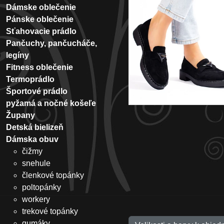
Dámske oblečenie
Pánske oblečenie
Sťahovacie prádlo
Pančuchy, pančucháče,
legíny
Fitness oblečenie
Termoprádlo
Športové prádlo
pyžamá a nočné košeľe
Župany
Detská bielizeň
Dámska obuv
čižmy
snehule
členkové topánky
poltopánky
workery
trekové topánky
gumáky