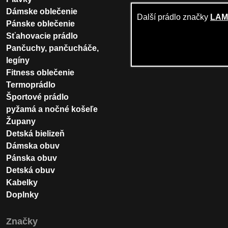
Dámske oblečenie
Další prádlo značky
LA
Pánske oblečenie
Sťahovacie prádlo
Pančuchy, pančucháče,
legíny
Fitness oblečenie
Termoprádlo
Športové prádlo
pyžamá a nočné košeľe
Župany
Detská bielizeň
Dámska obuv
Pánska obuv
Detská obuv
Kabelky
Doplnky
Značky