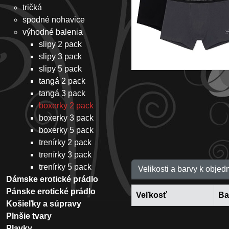
tričká
spodné nohavice
výhodné balenia
slipy 2 pack
slipy 3 pack
slipy 5 pack
tangá 2 pack
tangá 3 pack
boxerky 2 pack
boxerky 3 pack
boxerky 5 pack
trenírky 2 pack
trenírky 3 pack
trenírky 5 pack
Velikosti a barvy k objed
Dámske erotické prádlo
Pánske erotické prádlo
Veľkosť
Ba
Košieľky a súpravy
Plnšie tvary
Plavky