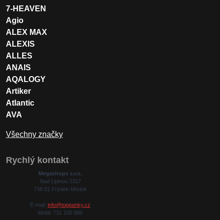
7-HEAVEN
Agio
ALEX MAX
ALEXIS
ALLES
ANAIS
AQALOGY
Artiker
Atlantic
AVA
Všechny značky
Rychlý kontakt
Megashops s.r.o.
Nad Lipinou 2317
738 01 Frýdek-Místek
E-mail:
info@toppanky.cz
Mobil: 731 105 986