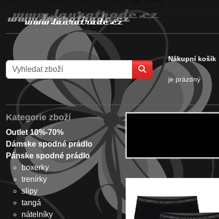
Nákupní košík
je prázdný
Kategorie zboží
Outlet 10%-70%
Dámske spodné prádlo
Pánske spodné prádlo
boxerky
trenírky
slipy
tangá
nátelníky