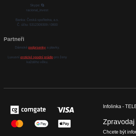
Skype:
racional_invest
Banka: Česká spořitelna, a.s.
Č. účtu: 5312309309 / 0800
Partneři
Dámské
podprsenky
a plavky.
Luxusní
erotické spodní prádlo
pro ženy
každého věku.
Infolinka - T
Zpravodaj
Chcete být inf