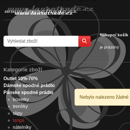
Nákupní košík
je prázdný
Kategorie zboží
Outlet 10%-70%
Dámske spodné prádlo
Pánske spodné prádlo
Nebylo nalezeno žádné 
boxerky
trenírky
slipy
tangá
nátelníky