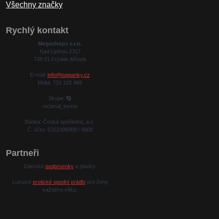
Všechny značky
Rychlý kontakt
Megashops s.r.o.
Nad Lipinou 2317
738 01 Frýdek-Místek
E-mail:
info@toppanky.cz
Mobil: 731 105 986
Skype:
racional_invest
Banka: Česká spořitelna, a.s.
Č. účtu: 5312309309 / 0800
Partneři
Dámské
podprsenky
a plavky.
Luxusní
erotické spodní prádlo
pro ženy
každého věku.