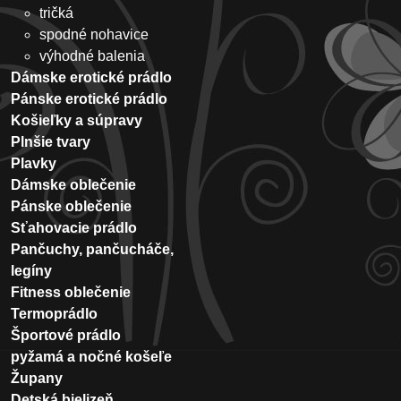
tričká
spodné nohavice
výhodné balenia
Dámske erotické prádlo
Pánske erotické prádlo
Košieľky a súpravy
Plnšie tvary
Plavky
Dámske oblečenie
Pánske oblečenie
Sťahovacie prádlo
Pančuchy, pančucháče,
legíny
Fitness oblečenie
Termoprádlo
Športové prádlo
pyžamá a nočné košeľe
Župany
Detská bielizeň