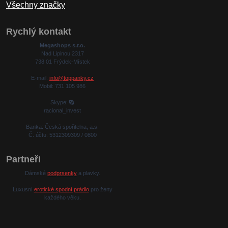
Všechny značky
Rychlý kontakt
Megashops s.r.o.
Nad Lipinou 2317
738 01 Frýdek-Místek
E-mail:
info@toppanky.cz
Mobil: 731 105 986
Skype:
racional_invest
Banka: Česká spořitelna, a.s.
Č. účtu: 5312309309 / 0800
Partneři
Dámské
podprsenky
a plavky.
Luxusní
erotické spodní prádlo
pro ženy
každého věku.