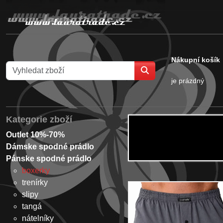
Nákupní košík
je prázdný
Kategorie zboží
Outlet 10%-70%
Dámske spodné prádlo
Pánske spodné prádlo
boxerky
trenírky
slipy
tangá
nátelníky