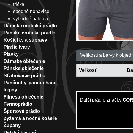
tričká
spodné nohavice
výhodné balenia
Dámske erotické prádlo
Pánske erotické prádlo
Košieľky a súpravy
Plnšie tvary
Plavky
Velikosti a barvy k objed
Dámske oblečenie
Pánske oblečenie
Veľkosť
Ba
Sťahovacie prádlo
Pančuchy, pančucháče,
legíny
Fitness oblečenie
Další prádlo značky
COR
Termoprádlo
Športové prádlo
pyžamá a nočné košeľe
Župany
Detská bielizeň