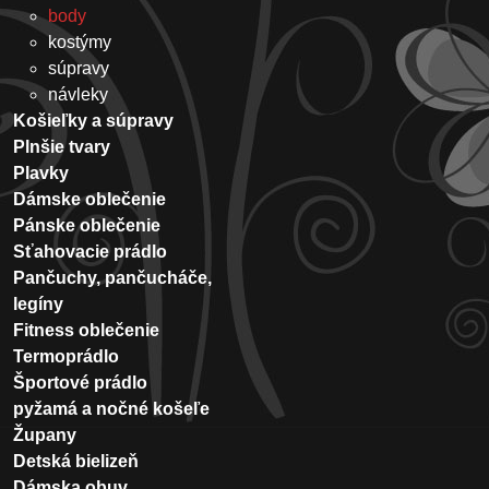
body
kostýmy
súpravy
návleky
Košieľky a súpravy
Plnšie tvary
Plavky
Dámske oblečenie
Pánske oblečenie
Sťahovacie prádlo
Pančuchy, pančucháče,
legíny
Fitness oblečenie
Termoprádlo
Športové prádlo
pyžamá a nočné košeľe
Župany
Detská bielizeň
Dámska obuv