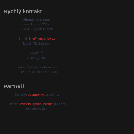
Rychlý kontakt
Megashops s.r.o.
Nad Lipinou 2317
738 01 Frýdek-Místek
E-mail:
info@toppanky.cz
Mobil: 731 105 986
Skype:
racional_invest
Banka: Česká spořitelna, a.s.
Č. účtu: 5312309309 / 0800
Partneři
Dámské
podprsenky
a plavky.
Luxusní
erotické spodní prádlo
pro ženy
každého věku.