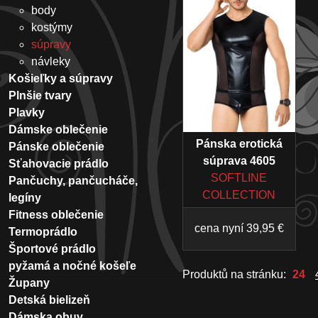
body
kostýmy
súpravy
návleky
Košieľky a súpravy
Plnšie tvary
Plavky
Dámske oblečenie
Pánska erotická
Pánske oblečenie
súprava 4605
Sťahovacie prádlo
SOFTLINE
Pančuchy, pančucháče,
COLLECTION
legíny
Fitness oblečenie
cena nyní 39,95 €
Termoprádlo
Športové prádlo
pyžamá a nočné košeľe
Produktů na stránku:
24
Župany
Detská bielizeň
Dámska obuv