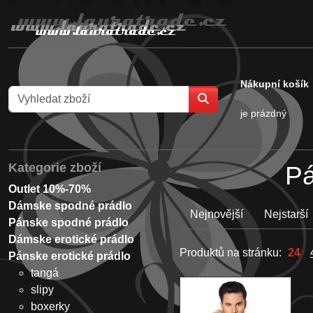
Nákupní košík
je prázdný
Kategorie zboží
Pá
Outlet 10%-70%
Dámske spodné prádlo
Nejnovější
Nejstarší
Pánske spodné prádlo
Dámske erotické prádlo
Produktů na stránku:
24
Pánske erotické prádlo
tangá
slipy
boxerky