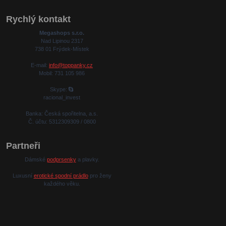
Rychlý kontakt
Megashops s.r.o.
Nad Lipinou 2317
738 01 Frýdek-Místek
E-mail:
info@toppanky.cz
Mobil: 731 105 986
Skype:
racional_invest
Banka: Česká spořitelna, a.s.
Č. účtu: 5312309309 / 0800
Partneři
Dámské
podprsenky
a plavky.
Luxusní
erotické spodní prádlo
pro ženy
každého věku.