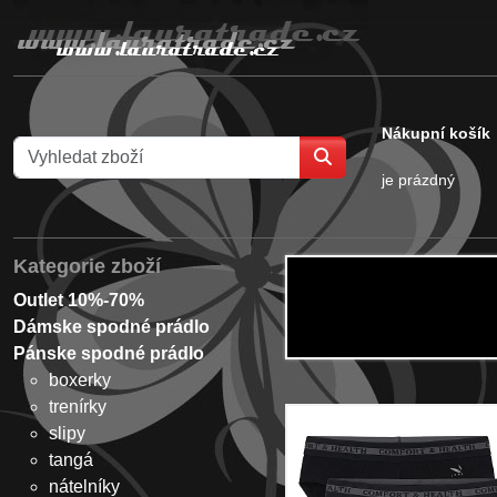
Nákupní košík
je prázdný
Kategorie zboží
Outlet 10%-70%
Dámske spodné prádlo
Pánske spodné prádlo
boxerky
trenírky
slipy
tangá
nátelníky