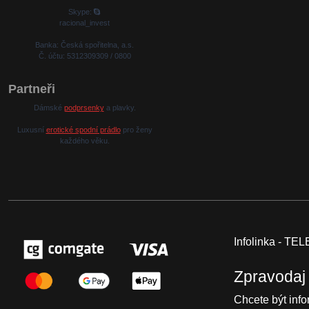
Skype:
racional_invest
Banka: Česká spořitelna, a.s.
Č. účtu: 5312309309 / 0800
Partneři
Dámské
podprsenky
a plavky.
Luxusní
erotické spodní prádlo
pro ženy
každého věku.
Infolinka - T
Zpravodaj
Chcete být inf