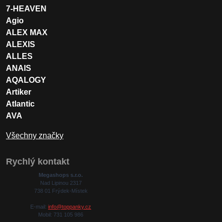
7-HEAVEN
Agio
ALEX MAX
ALEXIS
ALLES
ANAIS
AQALOGY
Artiker
Atlantic
AVA
Všechny značky
Rychlý kontakt
Megashops s.r.o.
Nad Lipinou 2317
738 01 Frýdek-Místek
E-mail:
info@toppanky.cz
Mobil: 731 105 986