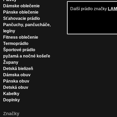
Dámske oblečenie
Další prádlo značky
LA
Pánske oblečenie
Sťahovacie prádlo
Pančuchy, pančucháče,
legíny
Fitness oblečenie
Termoprádlo
Športové prádlo
pyžamá a nočné košeľe
Župany
Detská bielizeň
Dámska obuv
Pánska obuv
Detská obuv
Kabelky
Doplnky
Značky