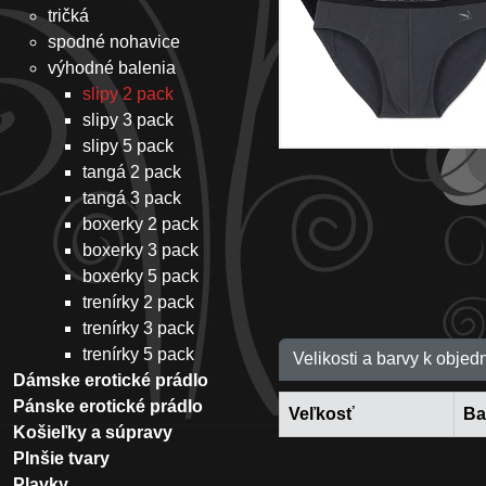
tričká
spodné nohavice
výhodné balenia
slipy 2 pack
slipy 3 pack
slipy 5 pack
tangá 2 pack
tangá 3 pack
boxerky 2 pack
boxerky 3 pack
boxerky 5 pack
trenírky 2 pack
trenírky 3 pack
trenírky 5 pack
Velikosti a barvy k objed
Dámske erotické prádlo
Pánske erotické prádlo
Veľkosť
Ba
Košieľky a súpravy
Plnšie tvary
Plavky