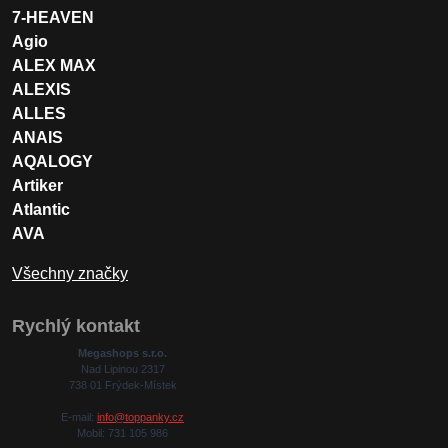
7-HEAVEN
Agio
ALEX MAX
ALEXIS
ALLES
ANAIS
AQALOGY
Artiker
Atlantic
AVA
Všechny značky
Rychlý kontakt
Megashops s.r.o.
Nad Lipinou 2317
738 01 Frýdek-Místek
E-mail:
info@toppanky.cz
Mobil: 731 105 986