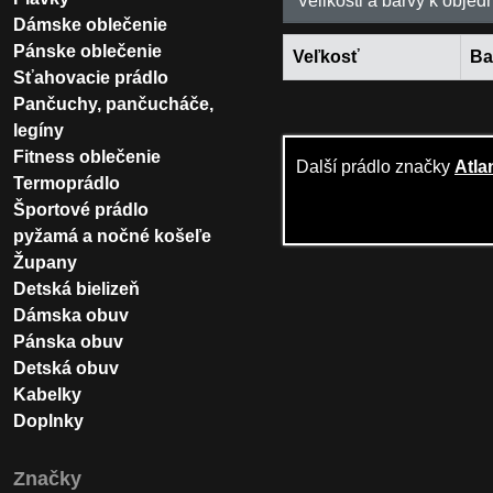
Velikosti a barvy k objed
Dámske oblečenie
Pánske oblečenie
Veľkosť
Ba
Sťahovacie prádlo
Pančuchy, pančucháče,
legíny
Fitness oblečenie
Další prádlo značky
Atla
Termoprádlo
Športové prádlo
pyžamá a nočné košeľe
Župany
Detská bielizeň
Dámska obuv
Pánska obuv
Detská obuv
Kabelky
Doplnky
Značky