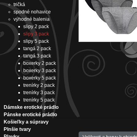
tričká
spodné nohavice
výhodné balenia
slipy 2 pack
slipy 3 pack
slipy 5 pack
tangá 2 pack
tangá 3 pack
boxerky 2 pack
boxerky 3 pack
boxerky 5 pack
trenírky 2 pack
trenírky 3 pack
trenírky 5 pack
Dámske erotické prádlo
Pánske erotické prádlo
Košieľky a súpravy
Plnšie tvary
Plavky