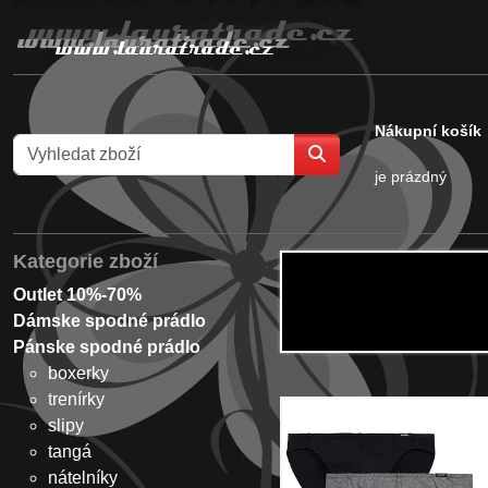
Nákupní košík
je prázdný
Kategorie zboží
Outlet 10%-70%
Dámske spodné prádlo
Pánske spodné prádlo
boxerky
trenírky
slipy
tangá
nátelníky