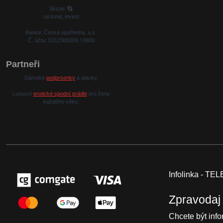
Skype:
racional_invest
Banka: Česká spořitelna, a.s.
Č. účtu: 5312309309 / 0800
Partneři
Dámské
podprsenky
a plavky.
Luxusní
erotické spodní prádlo
pro ženy
každého věku.
Infolinka - T
Zpravodaj
Chcete být inf