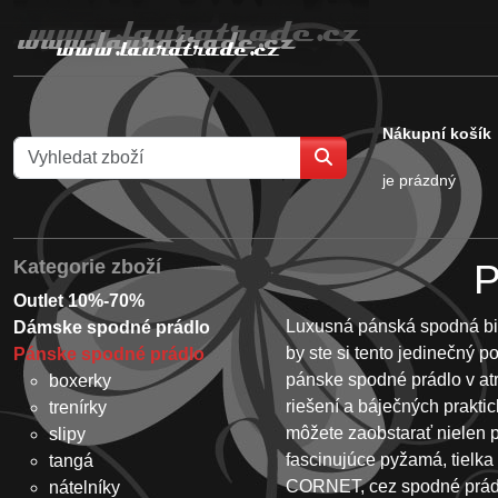
Nákupní košík
je prázdný
Kategorie zboží
P
Outlet 10%-70%
Luxusná pánská spodná bie
Dámske spodné prádlo
by ste si tento jedinečný p
Pánske spodné prádlo
pánske spodné prádlo v at
boxerky
riešení a báječných prakti
trenírky
môžete zaobstarať nielen 
slipy
fascinujúce pyžamá, tielk
tangá
CORNET, cez spodné prád
nátelníky