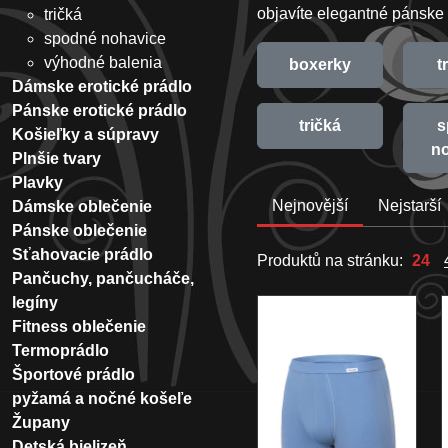
objavíte elegantné pánske
tričká
spodné nohavice
výhodné balenia
boxerky
t
Dámske erotické prádlo
Pánske erotické prádlo
tričká
s
Košieľky a súpravy
n
Plnšie tvary
Plavky
Nejnovější
Nejstarší
Dámske oblečenie
Pánske oblečenie
Sťahovacie prádlo
Produktů na stránku:
24
Pančuchy, pančucháče,
legíny
Fitness oblečenie
Termoprádlo
Športové prádlo
pyžamá a nočné košeľe
Župany
Detská bielizeň