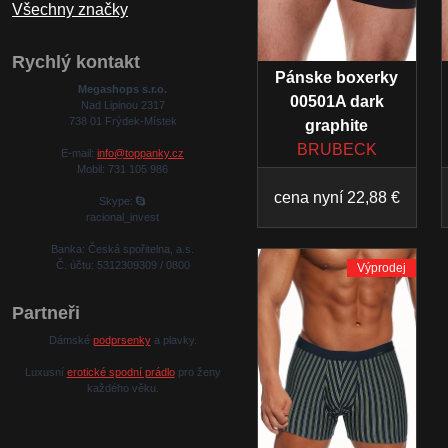
Všechny značky
Rychlý kontakt
Pánske boxerky
Megashops s.r.o.
00501A dark
Nad Lipinou 2317
738 01 Frýdek-Místek
graphite
BRUBECK
E-mail:
info@toppanky.cz
Mobil: 731 105 986
cena nyní 22,88 €
Skype:
racional_invest
Banka: Česká spořitelna, a.s.
Č. účtu: 5312309309 / 0800
Výprodej
Partneři
Dámské
podprsenky
a plavky.
Luxusní
erotické spodní prádlo
pro ženy
každého věku.