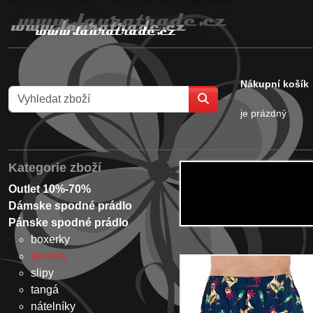
Nákupní košík
je prázdný
Kategorie zboží
Outlet 10%-70%
Dámske spodné prádlo
Pánske spodné prádlo
boxerky
trenírky
slipy
tangá
nátelníky