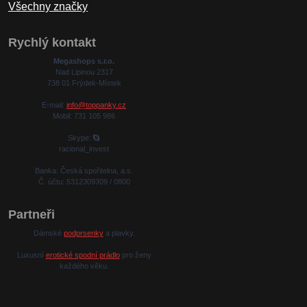
Všechny značky
Rychlý kontakt
Megashops s.r.o.
Nad Lipinou 2317
738 01 Frýdek-Místek
E-mail:
info@toppanky.cz
Mobil: 731 105 986
Skype:
racional_invest
Banka: Česká spořitelna, a.s.
Č. účtu: 5312309309 / 0800
Partneři
Dámské
podprsenky
a plavky.
Luxusní
erotické spodní prádlo
pro ženy
každého věku.