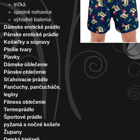
tričká
spodné nohavice
výhodné balenia
Dámske erotické prádlo
Pánske erotické prádlo
Košieľky a súpravy
Plnšie tvary
Plavky
Dámske oblečenie
Pánske oblečenie
Sťahovacie prádlo
Pančuchy, pančucháče,
legíny
Fitness oblečenie
Termoprádlo
Športové prádlo
pyžamá a nočné košeľe
Župany
Detská bielizeň