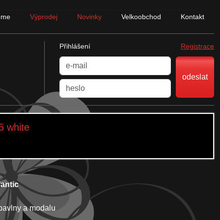
ome
Výprodej
Novinky
Velkoobchod
Kontakt
Přihlášení
Registrace
odeslat
5 white
lantic
 bavlny a modalu