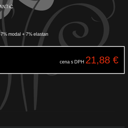
LANTIC
 47% modal + 7% elastan
21,88
€
cena s DPH