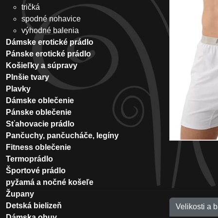
tričká
spodné nohavice
výhodné balenia
Dámske erotické prádlo
Pánske erotické prádlo
Košieľky a súpravy
Plnšie tvary
Plavky
Dámske oblečenie
Pánske oblečenie
Sťahovacie prádlo
Pančuchy, pančucháče, legíny
Fitness oblečenie
Termoprádlo
Športové prádlo
pyžamá a nočné košeľe
Župany
Detská bielizeň
Velikosti a 
Dámska obuv