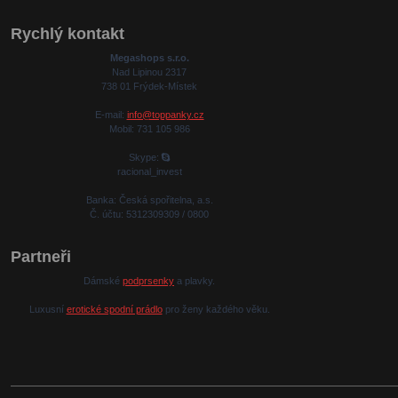
Rychlý kontakt
Megashops s.r.o.
Nad Lipinou 2317
738 01 Frýdek-Místek
E-mail:
info@toppanky.cz
Mobil: 731 105 986
Skype:
racional_invest
Banka: Česká spořitelna, a.s.
Č. účtu: 5312309309 / 0800
Partneři
Dámské
podprsenky
a plavky.
Luxusní
erotické spodní prádlo
pro ženy každého věku.