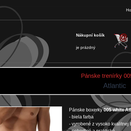
H
Nákupní košík
je prázdný
Pánske trenírky 00
Atlantic
Pánske boxerky
005 white At
- biela farba
- vyrobené z vysoko kvalitnej
- pohodlné a praktické