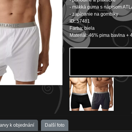
- mäkká guma s nápisom AT
- zapínanie na gombíky
ID: 57481
Farba: biela
Materiál: 46% pima bavlna +
barvy k objednání
Další foto