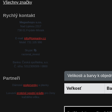
Všechny značky
Rychlý kontakt
Megashops s.r.o.
Nad Lipinou 2317
738 01 Frýdek-Místek
E-mail:
info@toppanky.cz
Mobil: 731 105 986
Skype:
racional_invest
Banka: Česká spořitelna, a.s.
Č. účtu: 5312309309 / 0800
Velikosti a barvy k objed
Partneři
Dámské
podprsenky
a plavky.
Veľkosť
Ba
Luxusní
erotické spodní prádlo
pro ženy
každého věku.