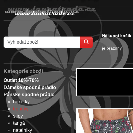
Nákupní košík
je prázdný
Kategorie zboží
Outlet 10%-70%
Dámske spodné prádlo
Pánske spodné prádlo
boxerky
trenírky
slipy
tangá
nátelníky