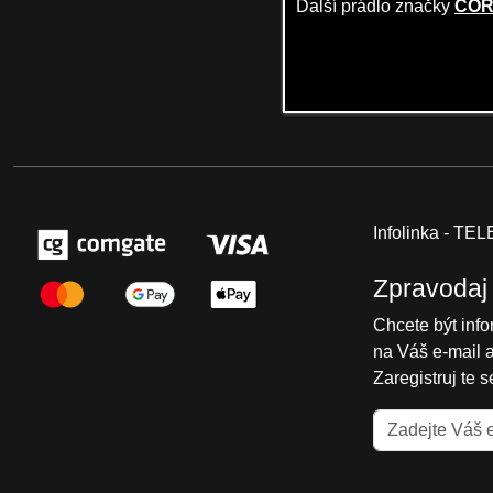
Další prádlo značky
COR
Infolinka - T
Zpravodaj
Chcete být inf
na Váš e-mail 
Zaregistruj te 