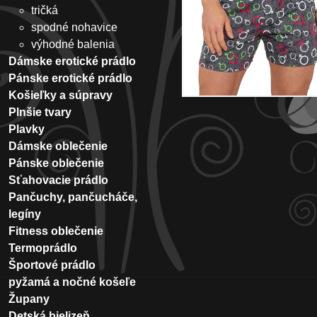
tričká
spodné nohavice
výhodné balenia
Dámske erotické prádlo
Pánske erotické prádlo
Košieľky a súpravy
Plnšie tvary
Plavky
Dámske oblečenie
Pánske oblečenie
Sťahovacie prádlo
Pančuchy, pančucháče,
legíny
Fitness oblečenie
Termoprádlo
Športové prádlo
pyžamá a nočné košeľe
Župany
Detská bielizeň