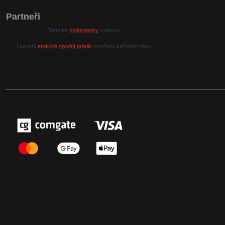
Partneři
Dámské
podprsenky
a plavky.
Luxusní
erotické spodní prádlo
pro ženy každého věku.