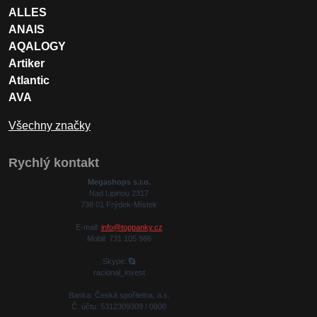
ALLES
ANAIS
AQALOGY
Artiker
Atlantic
AVA
Všechny značky
Rychlý kontakt
Megashops s.r.o.
Nad Lipinou 2317
738 01 Frýdek-Místek
E-mail:
info@toppanky.cz
Mobil: 731 105 986
Skype:
racional_invest
Banka: Česká spořitelna, a.s.
Č. účtu: 5312309309 / 0800