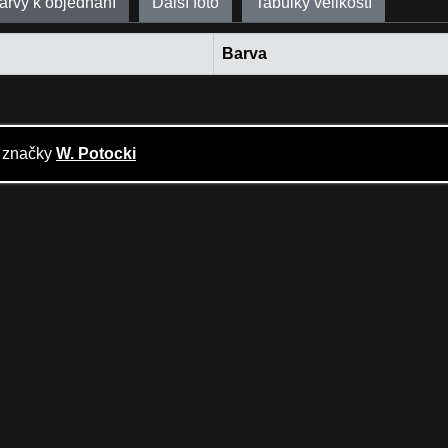
barvy k objednání
Další foto
Tabulky velikostí
Barva
o značky
W. Potocki