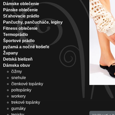
Dámske oblečenie
Pánske oblečenie
Sťahovacie prádlo
Pančuchy, pančucháče, legíny
Fitness oblečenie
Termoprádlo
Športové prádlo
pyžamá a nočné košeľe
Župany
Detská bielizeň
Dámska obuv
čižmy
snehule
členkové topánky
poltopánky
workery
trekové topánky
gumáky
tenisky