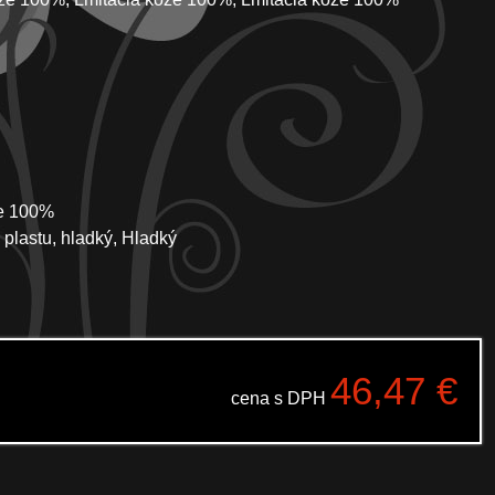
že 100%
 plastu, hladký, Hladký
46,47
€
cena s DPH