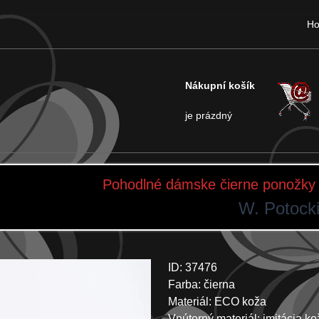
H
Nákupní košík
je prázdný
Pohodlné dámske čierne ponožky 
W. Potock
ID: 37476
Farba: čierna
Materiál: ECO koža
Vnútorný materiál: imitácia 