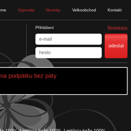
ome
Výprodej
Novinky
Velkoobchod
Kontakt
Přihlášení
Registrace
odeslat
na podpätku bez päty
i
kože 100%, Lmitácia kože 100%, Lmitácia kože 100%