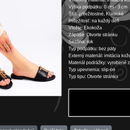
Výška podpätku: 0 cm - 3 cm
Štýl: príležitostné, Klasické
Príležitosť: na každý deň
Vložte: Ekokoža
Zápätie: Otvorte stránku
Sezóna: rok
Typ podpätku: bez päty
Externý materiál: imitácia ko
Materiál podrážky: vyrobené z
Typ upevnenia: slip-on
Typ tipu: Otvorte stránku