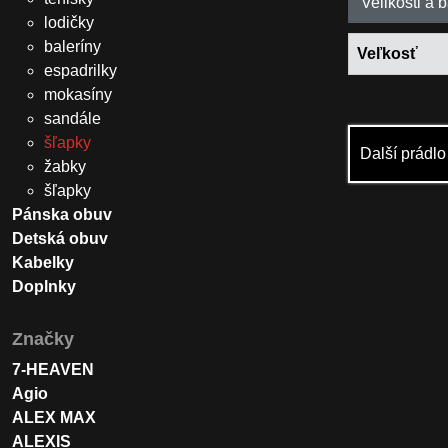
Velikosti a 
lodičky
baleríny
Veľkosť
espadrilky
mokasíny
sandále
šľapky
Další prádl
žabky
šľapky
Pánska obuv
Detská obuv
Kabelky
Doplnky
Značky
7-HEAVEN
Agio
ALEX MAX
ALEXIS