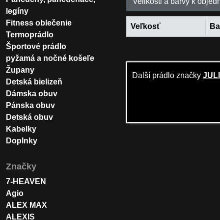
Velikosti a barvy k objed
legíny
Fitness oblečenie
Veľkosť
Ba
Termoprádlo
Športové prádlo
pyžamá a nočné košeľe
Župany
Další prádlo značky
JUL
Detská bielizeň
Dámska obuv
Pánska obuv
Detská obuv
Kabelky
Doplnky
Značky
7-HEAVEN
Agio
ALEX MAX
ALEXIS