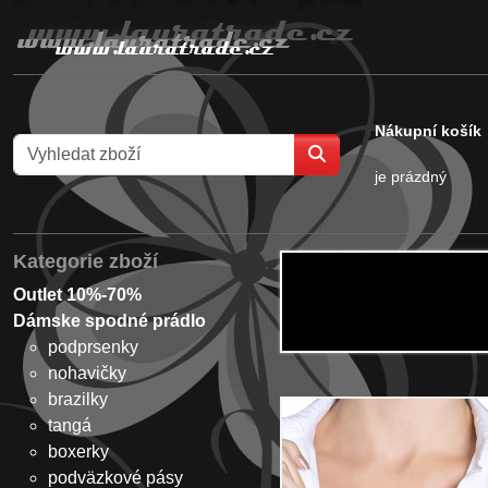
Nákupní košík
je prázdný
Kategorie zboží
Outlet 10%-70%
Dámske spodné prádlo
podprsenky
nohavičky
brazilky
tangá
boxerky
podväzkové pásy