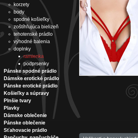
korzety
body
spodné košieľky
zoštíhľujúca bielizeň
tehotenské prádlo
výhodné balenia
doplnky
ramienka
podprsenky
Pánske spodné prádlo
Dámske erotické prádlo
Pánske erotické prádlo
Košieľky a súpravy
Plnšie tvary
Plavky
Dámske oblečenie
Pánske oblečenie
Sťahovacie prádlo
Pančuchy, pančucháče,