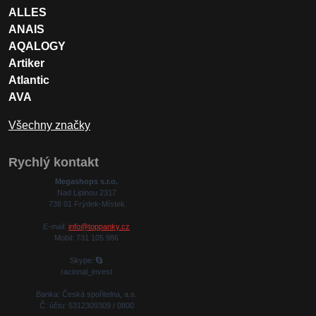
ALLES
ANAIS
AQALOGY
Artiker
Atlantic
AVA
Všechny značky
Rychlý kontakt
Megashops s.r.o.
Nad Lipinou 2317
738 01 Frýdek-Místek
E-mail:
info@toppanky.cz
Mobil: 731 105 986
Skype:
racional_invest
Banka: Česká spořitelna, a.s.
Č. účtu: 5312309309 / 0800