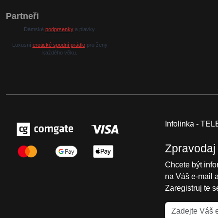
Partneři
Dámské
podprsenky
a plavky.
Luxusní
erotické spodní prádlo
pro ženy
každého věku.
Infolinka - T
Zpravodaj
Chcete být inf
na Váš e-mail 
Zaregistruj te 