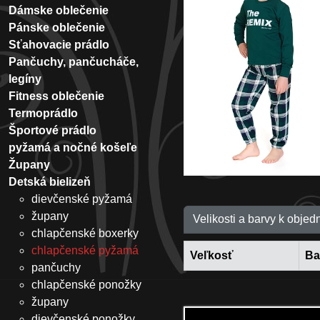
Dámske oblečenie
Pánske oblečenie
Sťahovacie prádlo
Pančuchy, pančucháče,
legíny
Fitness oblečenie
Termoprádlo
Športové prádlo
pyžamá a nočné košeľe
Župany
Detská bielizeň
dievčenské pyžamá
župany
Velikosti a barvy k objed
chlapčenské boxerky
chlapčenské pyžamá
Veľkosť
Ba
pančuchy
chlapčenské ponožky
župany
dievčenské ponožky