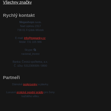
Všechny značky
Rychlý kontakt
Megashops s.r.o.
Nad Lipinou 2317
738 01 Frýdek-Místek
E-mail:
info@toppanky.cz
Mobil: 731 105 986
Skype:
racional_invest
Banka: Česká spořitelna, a.s.
Č. účtu: 5312309309 / 0800
Partneři
Dámské
podprsenky
a plavky.
Luxusní
erotické spodní prádlo
pro ženy
každého věku.