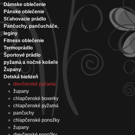
Dámske oblečenie
Pánske oblečenie
Sťahovacie prádlo
Pančuchy, pančucháče,
legíny
Fitness oblečenie
Termoprádlo
Športové prádlo
pyžamá a nočné košeľe
Župany
Detská bielizeň
dievčenské pyžamá
župany
chlapčenské boxerky
chlapčenské pyžamá
pančuchy
chlapčenské ponožky
župany
dievčenské ponožky