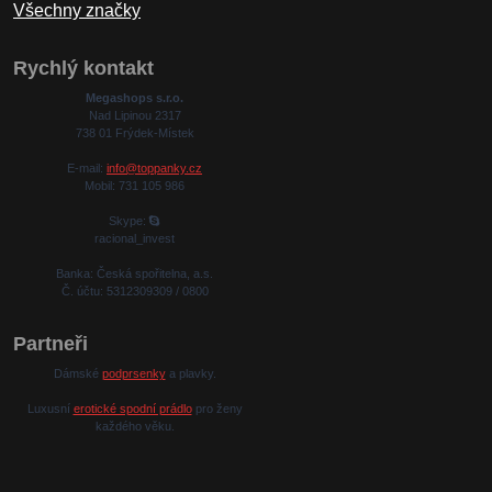
Všechny značky
Rychlý kontakt
Megashops s.r.o.
Nad Lipinou 2317
738 01 Frýdek-Místek
E-mail:
info@toppanky.cz
Mobil: 731 105 986
Skype:
racional_invest
Banka: Česká spořitelna, a.s.
Č. účtu: 5312309309 / 0800
Partneři
Dámské
podprsenky
a plavky.
Luxusní
erotické spodní prádlo
pro ženy
každého věku.