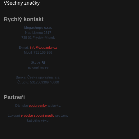
Všechny značky
Rychlý kontakt
Megashops s.r.o.
Nad Lipinou 2317
738 01 Frýdek-Místek
E-mail:
info@toppanky.cz
Mobil: 731 105 986
Skype:
racional_invest
Banka: Česká spořitelna, a.s.
Č. účtu: 5312309309 / 0800
Partneři
Dámské
podprsenky
a plavky.
Luxusní
erotické spodní prádlo
pro ženy
každého věku.