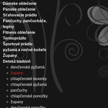
Dámske oblečenie
Pánske oblečenie
Sťahovacie prádlo
Pančuchy, pančucháče,
legíny
Fitness oblečenie
Termoprádlo
Športové prádlo
pyžamá a nočné košeľe
Župany
Detská bielizeň
dievčenské pyžamá
župany
chlapčenské boxerky
chlapčenské pyžamá
pančuchy
chlapčenské ponožky
župany
dievčenské ponožky