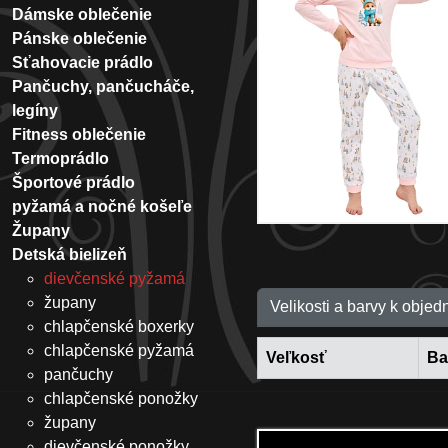
Dámske oblečenie
Pánske oblečenie
Sťahovacie prádlo
Pančuchy, pančucháče,
legíny
Fitness oblečenie
Termoprádlo
Športové prádlo
pyžamá a nočné košeľe
Župany
Detská bielizeň
dievčenské pyžamá
župany
Velikosti a barvy k objed
chlapčenské boxerky
chlapčenské pyžamá
Veľkosť
Ba
pančuchy
chlapčenské ponožky
župany
dievčenské ponožky