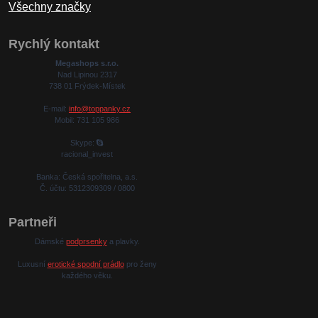
Všechny značky
Rychlý kontakt
Megashops s.r.o.
Nad Lipinou 2317
738 01 Frýdek-Místek
E-mail:
info@toppanky.cz
Mobil: 731 105 986
Skype:
racional_invest
Banka: Česká spořitelna, a.s.
Č. účtu: 5312309309 / 0800
Partneři
Dámské
podprsenky
a plavky.
Luxusní
erotické spodní prádlo
pro ženy
každého věku.