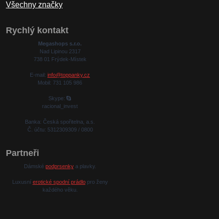
Všechny značky
Rychlý kontakt
Megashops s.r.o.
Nad Lipinou 2317
738 01 Frýdek-Místek
E-mail:
info@toppanky.cz
Mobil: 731 105 986
Skype:
racional_invest
Banka: Česká spořitelna, a.s.
Č. účtu: 5312309309 / 0800
Partneři
Dámské
podprsenky
a plavky.
Luxusní
erotické spodní prádlo
pro ženy
každého věku.