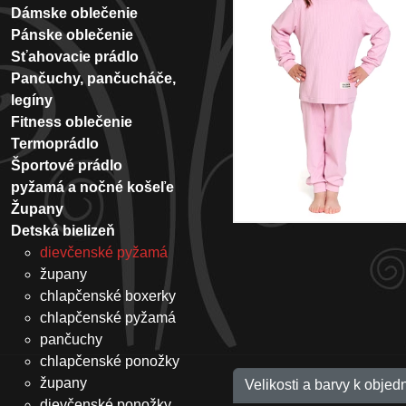
Dámske oblečenie
Pánske oblečenie
Sťahovacie prádlo
Pančuchy, pančucháče,
legíny
Fitness oblečenie
Termoprádlo
Športové prádlo
pyžamá a nočné košeľe
Župany
Detská bielizeň
dievčenské pyžamá
župany
chlapčenské boxerky
chlapčenské pyžamá
pančuchy
chlapčenské ponožky
župany
Velikosti a barvy k objed
dievčenské ponožky