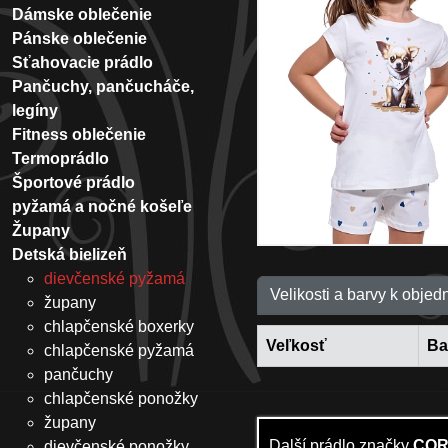
Dámske oblečenie
Pánske oblečenie
Sťahovacie prádlo
Pančuchy, pančucháče,
legíny
Fitness oblečenie
Termoprádlo
Športové prádlo
pyžamá a nočné košeľe
Župany
Detská bielizeň
dievčenské pyžamá
Velikosti a barvy k objed
župany
chlapčenské boxerky
Veľkosť
Ba
chlapčenské pyžamá
pančuchy
chlapčenské ponožky
župany
Další prádlo značky
COR
dievčenské ponožky