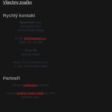
Všechny značky
Rychlý kontakt
Megashops s.r.o.
Nad Lipinou 2317
738 01 Frýdek-Místek
E-mail:
info@toppanky.cz
Mobil: 731 105 986
Skype:
racional_invest
Banka: Česká spořitelna, a.s.
Č. účtu: 5312309309 / 0800
Partneři
Dámské
podprsenky
a plavky.
Luxusní
erotické spodní prádlo
pro ženy
každého věku.