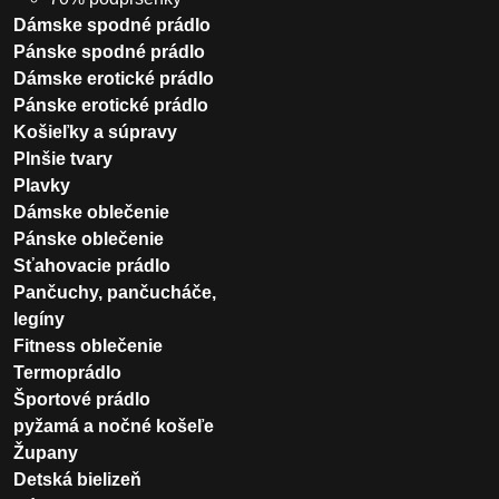
Dámske spodné prádlo
Pánske spodné prádlo
Dámske erotické prádlo
Pánske erotické prádlo
Košieľky a súpravy
Plnšie tvary
Plavky
Dámske oblečenie
Pánske oblečenie
Sťahovacie prádlo
Pančuchy, pančucháče,
legíny
Fitness oblečenie
Termoprádlo
Športové prádlo
pyžamá a nočné košeľe
Župany
Detská bielizeň