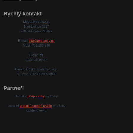
Rychlý kontakt
Megashops s.r.o.
Nad Lipinou 2317
738 01 Frýdek-Místek
E-mail:
info@toppanky.cz
Mobil: 731 105 986
Skype:
racional_invest
Banka: Česká spořitelna, a.s.
Č. účtu: 5312309309 / 0800
Partneři
Dámské
podprsenky
a plavky.
Luxusní
erotické spodní prádlo
pro ženy
každého věku.