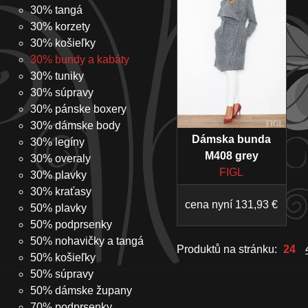
30% tangá
30% korzety
30% košieľky
30% bundy a kabáty
30% tuniky
30% súpravy
30% pánske boxery
30% dámske body
Dámska bunda
30% legíny
M408 grey
30% overaly
FIGL
30% plavky
30% kraťasy
cena nyní 131,93 €
50% plavky
50% podprsenky
50% nohavičky a tangá
Produktů na stránku:
24
50% košieľky
50% súpravy
50% dámske župany
70% podprsenky