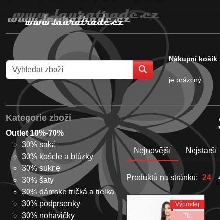
Nákupní košík
je prázdný
Kategorie zboží
Outlet 10%-70%
30% saká
Nejnovější
Nejstarší
30% košele a blúzky
30% sukne
Produktů na stránku:
24
30% šaty
30% dámske tričká a tielka
30% podprsenky
Výprodej
30% nohavičky
Tip