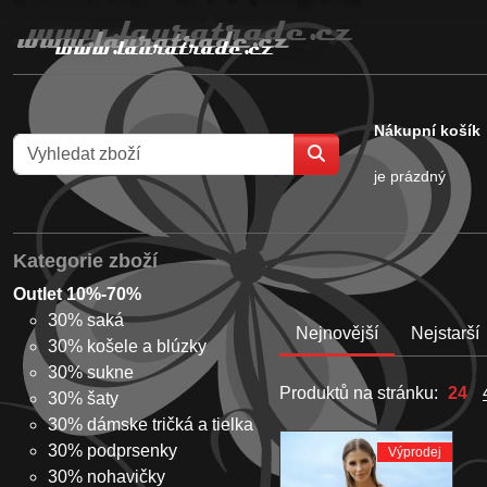
Nákupní košík
je prázdný
Kategorie zboží
Outlet 10%-70%
30% saká
Nejnovější
Nejstarší
30% košele a blúzky
30% sukne
Produktů na stránku:
24
30% šaty
30% dámske tričká a tielka
30% podprsenky
Výprodej
30% nohavičky