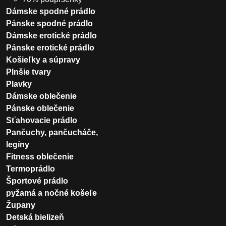
Dámske spodné prádlo
Pánske spodné prádlo
Dámske erotické prádlo
Pánske erotické prádlo
Košieľky a súpravy
Plnšie tvary
Plavky
Dámske oblečenie
Pánske oblečenie
Sťahovacie prádlo
Pančuchy, pančucháče,
legíny
Fitness oblečenie
Termoprádlo
Športové prádlo
pyžamá a nočné košeľe
Župany
Detská bielizeň