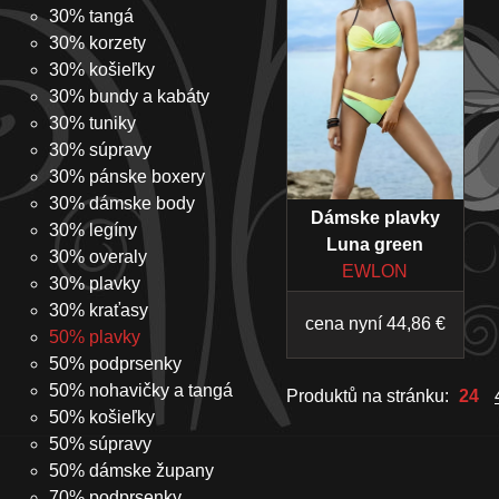
30% tangá
30% korzety
30% košieľky
30% bundy a kabáty
30% tuniky
30% súpravy
30% pánske boxery
30% dámske body
Dámske plavky
30% legíny
Luna green
30% overaly
EWLON
30% plavky
30% kraťasy
cena nyní 44,86 €
50% plavky
50% podprsenky
50% nohavičky a tangá
Produktů na stránku:
24
50% košieľky
50% súpravy
50% dámske župany
70% podprsenky