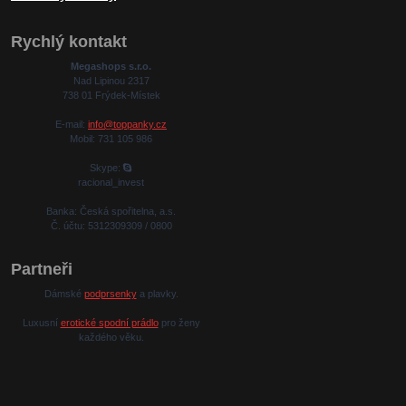
Rychlý kontakt
Megashops s.r.o.
Nad Lipinou 2317
738 01 Frýdek-Místek
E-mail:
info@toppanky.cz
Mobil: 731 105 986
Skype:
racional_invest
Banka: Česká spořitelna, a.s.
Č. účtu: 5312309309 / 0800
Partneři
Dámské
podprsenky
a plavky.
Luxusní
erotické spodní prádlo
pro ženy
každého věku.