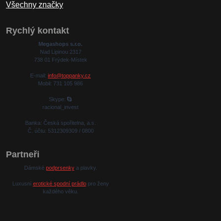
Všechny značky
Rychlý kontakt
Megashops s.r.o.
Nad Lipinou 2317
738 01 Frýdek-Místek
E-mail:
info@toppanky.cz
Mobil: 731 105 986
Skype:
racional_invest
Banka: Česká spořitelna, a.s.
Č. účtu: 5312309309 / 0800
Partneři
Dámské
podprsenky
a plavky.
Luxusní
erotické spodní prádlo
pro ženy
každého věku.