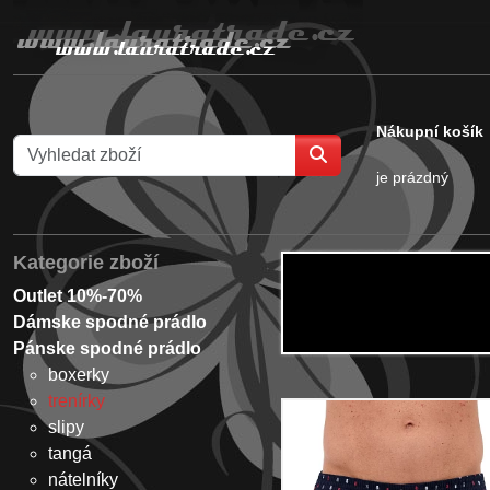
Nákupní košík
je prázdný
Kategorie zboží
Outlet 10%-70%
Dámske spodné prádlo
Pánske spodné prádlo
boxerky
trenírky
slipy
tangá
nátelníky