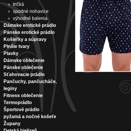
tričká
spodné nohavice
výhodné balenia
Dámske erotické prádlo
Pánske erotické prádlo
Košieľky a súpravy
Plnšie tvary
Plavky
Dámske oblečenie
Pánske oblečenie
Sťahovacie prádlo
Pančuchy, pančucháče,
legíny
Fitness oblečenie
Termoprádlo
Športové prádlo
pyžamá a nočné košeľe
Župany
Detská bielizeň