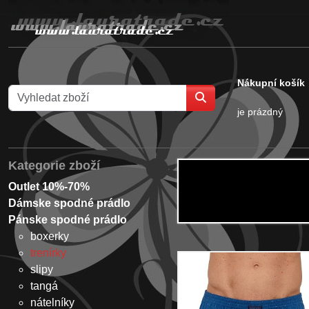
Nákupní košík
je prázdný
Kategorie zboží
Outlet 10%-70%
Dámske spodné prádlo
Pánske spodné prádlo
boxerky
trenírky
slipy
tangá
nátelníky