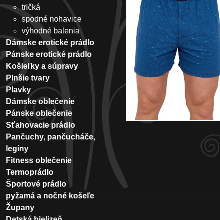
tričká
spodné nohavice
výhodné balenia
Dámske erotické prádlo
Pánske erotické prádlo
Košieľky a súpravy
Plnšie tvary
Plavky
Dámske oblečenie
Pánske oblečenie
Sťahovacie prádlo
Pančuchy, pančucháče,
legíny
Fitness oblečenie
Termoprádlo
Športové prádlo
pyžamá a nočné košeľe
Župany
Detská bielizeň