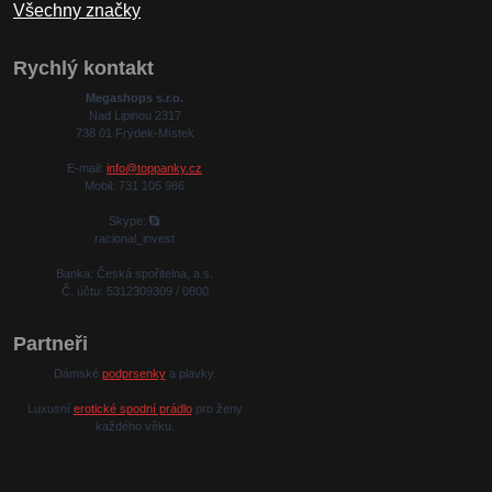
Všechny značky
Rychlý kontakt
Megashops s.r.o.
Nad Lipinou 2317
738 01 Frýdek-Místek
E-mail:
info@toppanky.cz
Mobil: 731 105 986
Skype:
racional_invest
Banka: Česká spořitelna, a.s.
Č. účtu: 5312309309 / 0800
Partneři
Dámské
podprsenky
a plavky.
Luxusní
erotické spodní prádlo
pro ženy
každého věku.