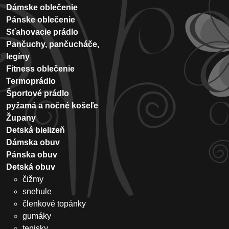
Dámske oblečenie
Pánske oblečenie
Sťahovacie prádlo
Pančuchy, pančucháče,
legíny
Fitness oblečenie
Termoprádlo
Športové prádlo
pyžamá a nočné košeľe
Župany
Detská bielizeň
Dámska obuv
Pánska obuv
Detská obuv
čižmy
snehule
členkové topánky
gumáky
tenisky