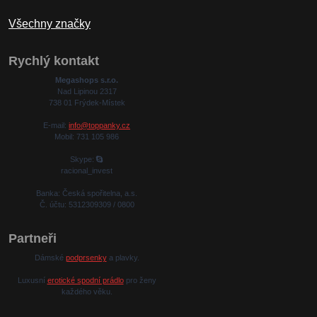
Všechny značky
Rychlý kontakt
Megashops s.r.o.
Nad Lipinou 2317
738 01 Frýdek-Místek
E-mail:
info@toppanky.cz
Mobil: 731 105 986
Skype:
racional_invest
Banka: Česká spořitelna, a.s.
Č. účtu: 5312309309 / 0800
Partneři
Dámské
podprsenky
a plavky.
Luxusní
erotické spodní prádlo
pro ženy
každého věku.