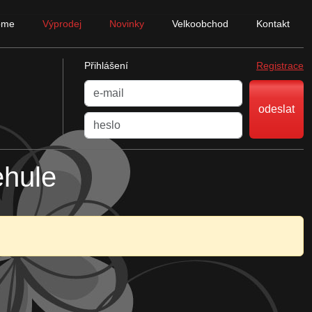
ome
Výprodej
Novinky
Velkoobchod
Kontakt
Přihlášení
Registrace
odeslat
ehule