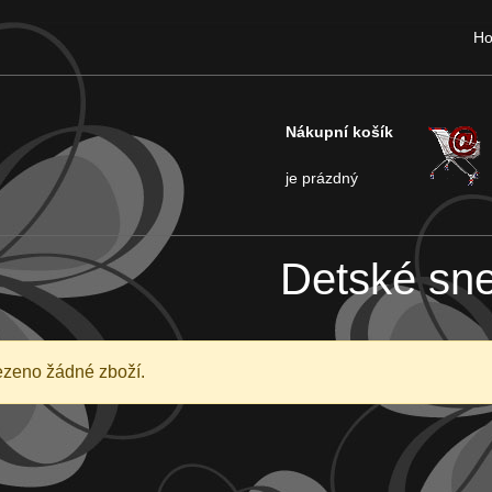
H
Nákupní košík
je prázdný
Detské sn
ezeno žádné zboží.