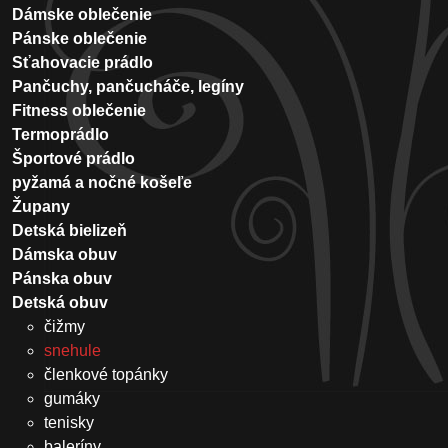
Dámske oblečenie
Pánske oblečenie
Sťahovacie prádlo
Pančuchy, pančucháče, legíny
Fitness oblečenie
Termoprádlo
Športové prádlo
pyžamá a nočné košeľe
Župany
Detská bielizeň
Dámska obuv
Pánska obuv
Detská obuv
čižmy
snehule
členkové topánky
gumáky
tenisky
baleríny