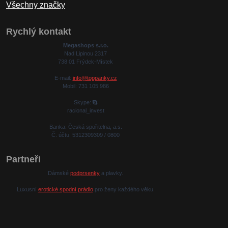
Všechny značky
Rychlý kontakt
Megashops s.r.o.
Nad Lipinou 2317
738 01 Frýdek-Místek
E-mail:
info@toppanky.cz
Mobil: 731 105 986
Skype:
racional_invest
Banka: Česká spořitelna, a.s.
Č. účtu: 5312309309 / 0800
Partneři
Dámské
podprsenky
a plavky.
Luxusní
erotické spodní prádlo
pro ženy každého věku.