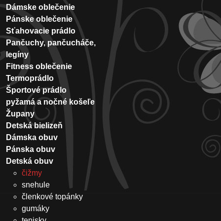
Dámske oblečenie
Pánske oblečenie
Sťahovacie prádlo
Pančuchy, pančucháče,
legíny
Fitness oblečenie
Termoprádlo
Športové prádlo
pyžamá a nočné košeľe
Župany
Detská bielizeň
Dámska obuv
Pánska obuv
Detská obuv
čižmy
snehule
členkové topánky
gumáky
tenisky