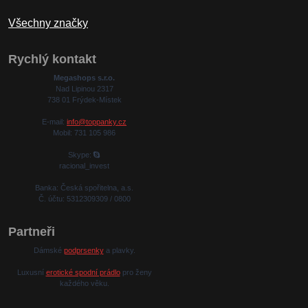
Všechny značky
Rychlý kontakt
Megashops s.r.o.
Nad Lipinou 2317
738 01 Frýdek-Místek
E-mail:
info@toppanky.cz
Mobil: 731 105 986
Skype:
racional_invest
Banka: Česká spořitelna, a.s.
Č. účtu: 5312309309 / 0800
Partneři
Dámské
podprsenky
a plavky.
Luxusní
erotické spodní prádlo
pro ženy
každého věku.