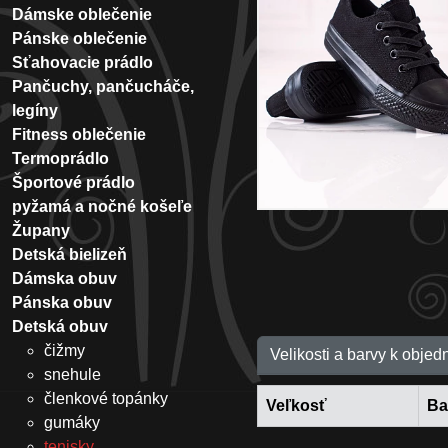
Dámske oblečenie
Pánske oblečenie
Sťahovacie prádlo
Pančuchy, pančucháče,
legíny
Fitness oblečenie
Termoprádlo
Športové prádlo
pyžamá a nočné košeľe
Župany
Detská bielizeň
Dámska obuv
Pánska obuv
Detská obuv
čižmy
Velikosti a barvy k objed
snehule
členkové topánky
Veľkosť
Ba
gumáky
tenisky