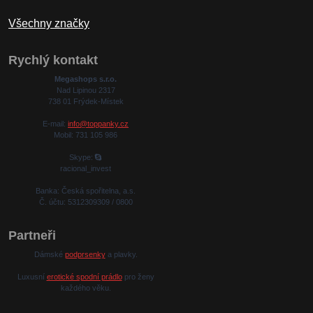
Všechny značky
Rychlý kontakt
Megashops s.r.o.
Nad Lipinou 2317
738 01 Frýdek-Místek
E-mail:
info@toppanky.cz
Mobil: 731 105 986
Skype:
racional_invest
Banka: Česká spořitelna, a.s.
Č. účtu: 5312309309 / 0800
Partneři
Dámské
podprsenky
a plavky.
Luxusní
erotické spodní prádlo
pro ženy
každého věku.